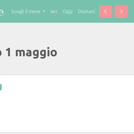
Scegli il mese
Ieri
Oggi
Domani
o 1 maggio