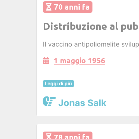
70 anni fa
Distribuzione al pub
Il vaccino antipoliomelite svil
1 maggio 1956
Leggi di più
Jonas Salk
78 anni fa