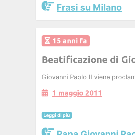
Frasi su Milano
15 anni fa
Beatificazione di Gi
Giovanni Paolo II viene procla
1 maggio 2011
Leggi di più
Papa Giovanni Paol