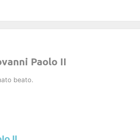
ovanni Paolo II
mato beato.
o II