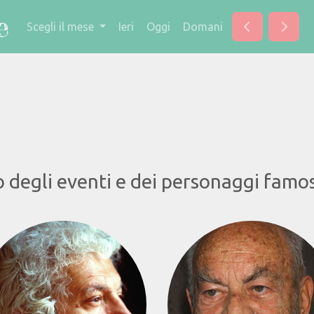
Scegli il mese
Ieri
Oggi
Domani
o degli eventi e dei personaggi famos