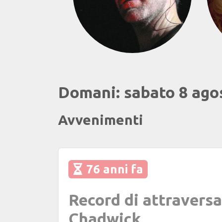
Previous
Domani: sabato 8 ago
Avvenimenti
76 anni fa
Record di attravers
Chadwick