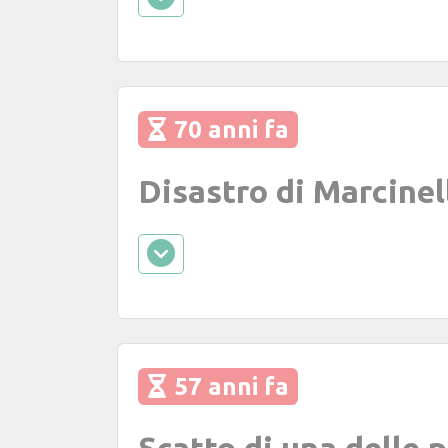
70 anni fa
Disastro di Marcinel
57 anni fa