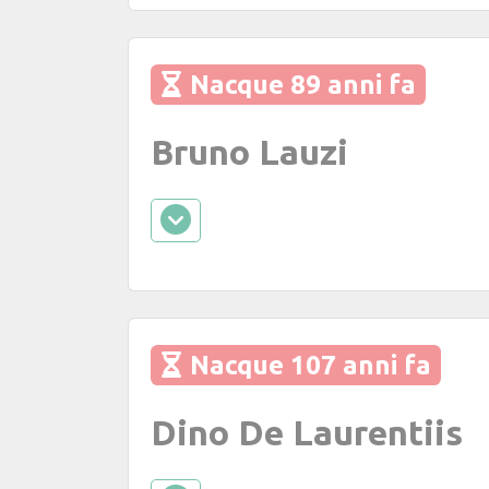
Nacque 89 anni fa
Bruno Lauzi
Nacque 107 anni fa
Dino De Laurentiis