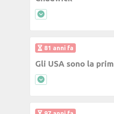
81 anni fa
Gli USA sono la pri
97 anni fa