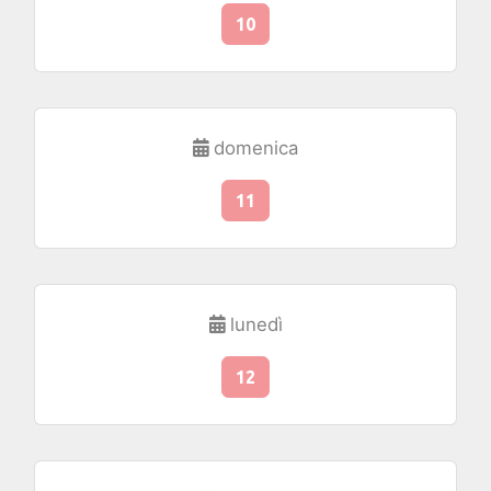
10
domenica
11
lunedì
12