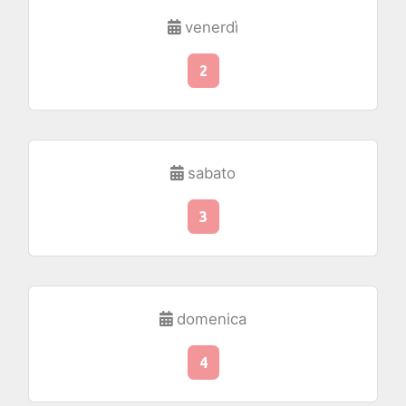
venerdì
2
sabato
3
domenica
4