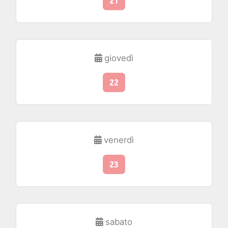
21
giovedì
22
venerdì
23
sabato