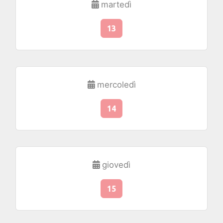
martedì
13
mercoledì
14
giovedì
15