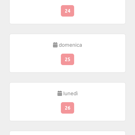
24
domenica
25
lunedì
26