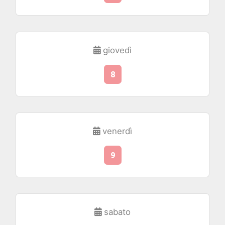
giovedì
8
venerdì
9
sabato