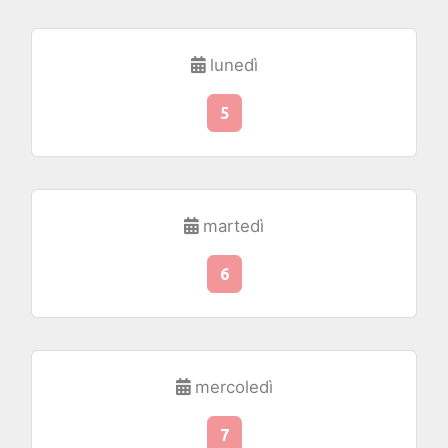
lunedì
5
martedì
6
mercoledì
7