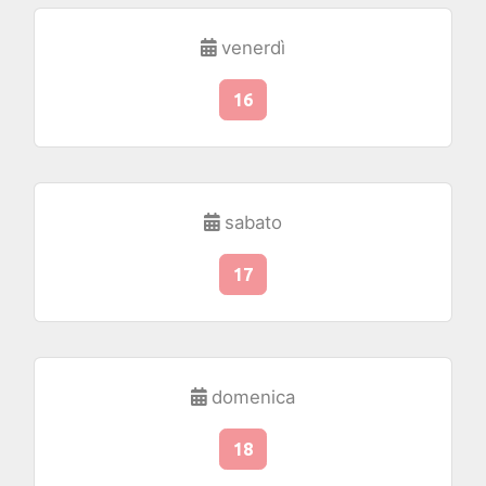
venerdì
16
sabato
17
domenica
18