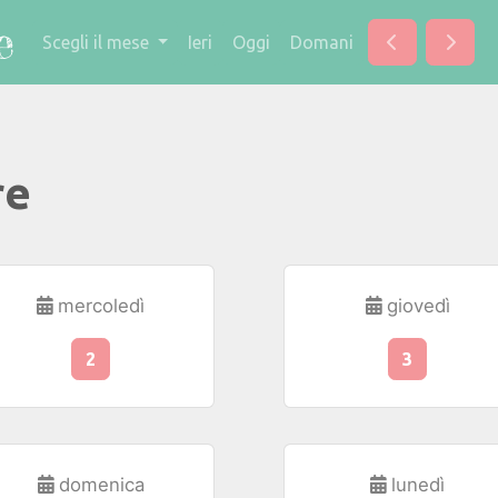
Scegli il mese
Ieri
Oggi
Domani
re
mercoledì
giovedì
2
3
domenica
lunedì