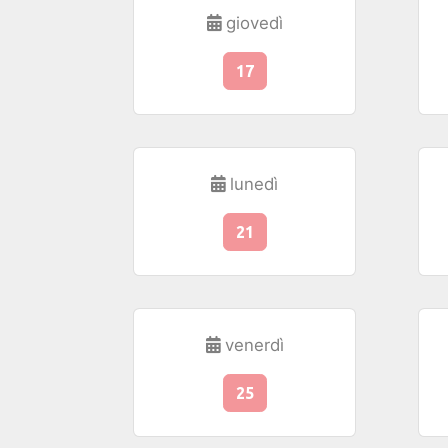
giovedì
17
lunedì
21
venerdì
25