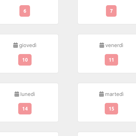
6
7
giovedì
venerdì
10
11
lunedì
martedì
14
15