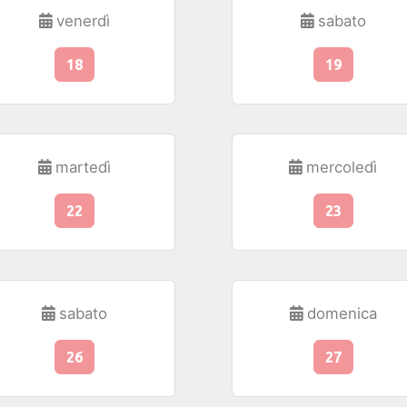
venerdì
sabato
18
19
martedì
mercoledì
22
23
sabato
domenica
26
27