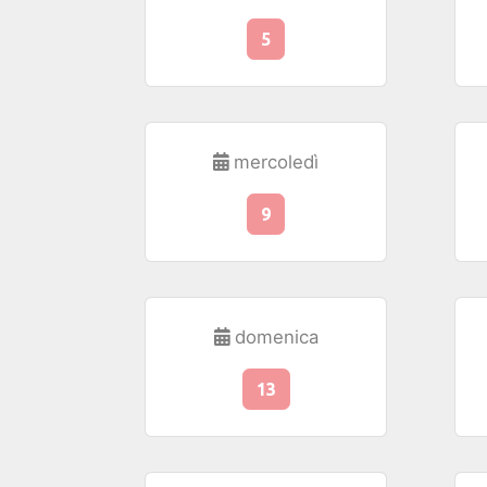
5
mercoledì
9
domenica
13