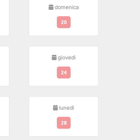
domenica
20
giovedì
24
lunedì
28