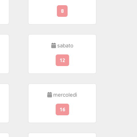
8
sabato
12
mercoledì
16