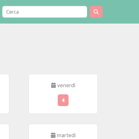
venerdì
4
martedì