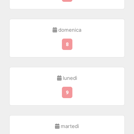
domenica
8
lunedì
9
martedì