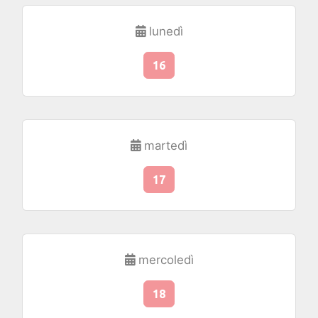
lunedì
16
martedì
17
mercoledì
18