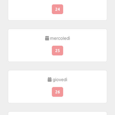
24
mercoledì
25
giovedì
26