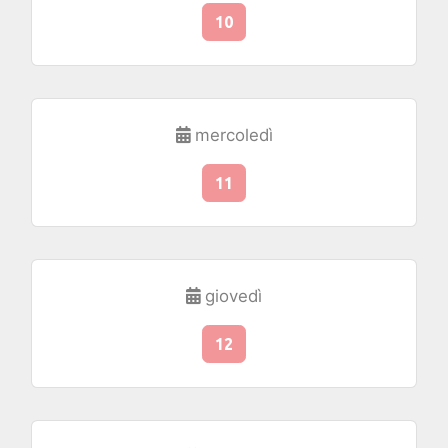
10
mercoledì
11
giovedì
12