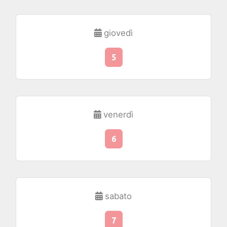
giovedì
5
venerdì
6
sabato
7