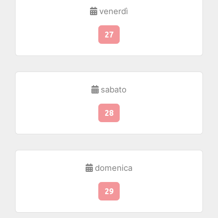
venerdì
27
sabato
28
domenica
29