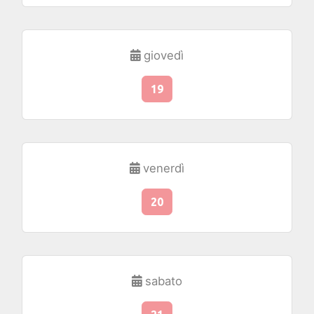
giovedì
19
venerdì
20
sabato