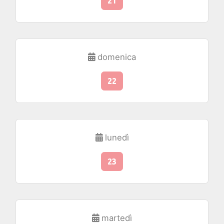
21
domenica
22
lunedì
23
martedì