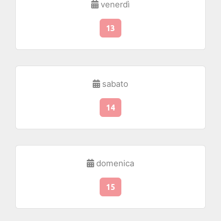
venerdì
13
sabato
14
domenica
15