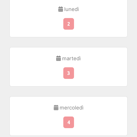
lunedì
2
martedì
3
mercoledì
4