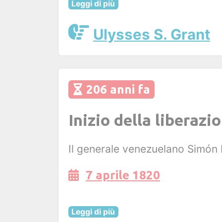
Leggi di più
Ulysses S. Grant
206 anni fa
Inizio della liberazi
Il generale venezuelano Simón Bo
7 aprile 1820
Leggi di più