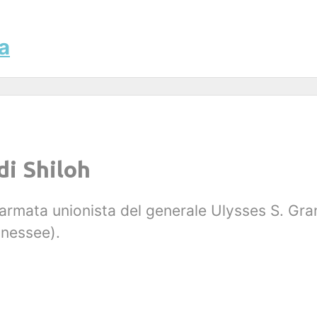
a
di Shiloh
 l'armata unionista del generale Ulysses S. Gr
nnessee).