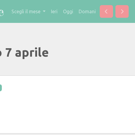
Scegli il mese
Ieri
Oggi
Domani
 7 aprile