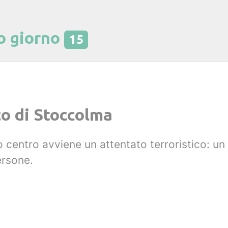
o giorno
15
co di Stoccolma
o centro avviene un attentato terroristico: un 
ersone.