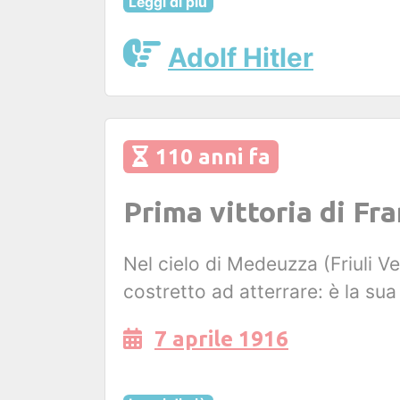
Leggi di più
Adolf Hitler
110 anni fa
Prima vittoria di Fr
Nel cielo di Medeuzza (Friuli V
costretto ad atterrare: è la sua
7 aprile 1916