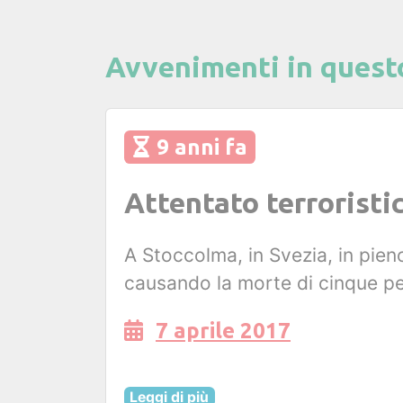
Avvenimenti in quest
9 anni fa
Attentato terroristi
A Stoccolma, in Svezia, in pien
causando la morte di cinque p
7 aprile 2017
Leggi di più