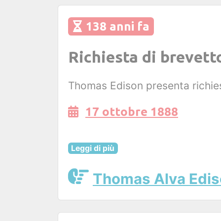
138 anni fa
Richiesta di brevett
Thomas Edison presenta richiest
17 ottobre 1888
Leggi di più
Thomas Alva Edi