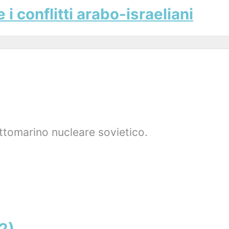
e i conflitti arabo-israeliani
ottomarino nucleare sovietico.
2)