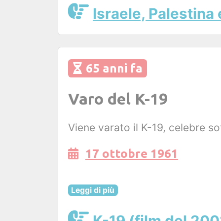
Israele, Palestina 
65 anni fa
Varo del K-19
Viene varato il K-19, celebre s
17 ottobre 1961
Leggi di più
K-19 (film del 200