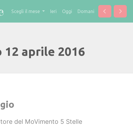
Scegli il mese
Ieri
Oggi
Domani
 12 aprile 2016
gio
atore del MoVimento 5 Stelle