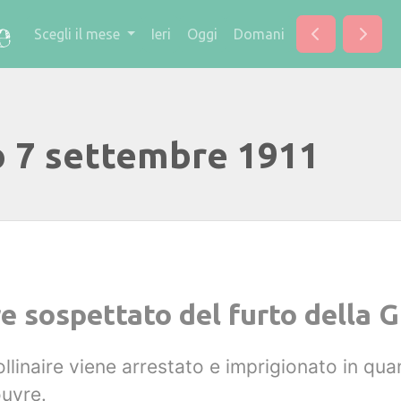
Scegli il mese
Ieri
Oggi
Domani
o 7 settembre 1911
re sospettato del furto della 
llinaire viene arrestato e imprigionato in qu
ouvre.