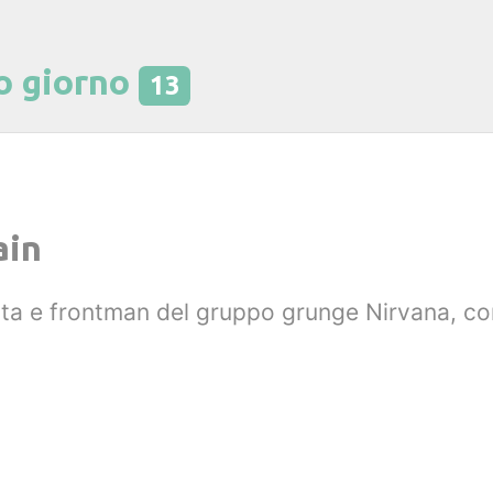
o giorno
13
ain
ista e frontman del gruppo grunge Nirvana, co