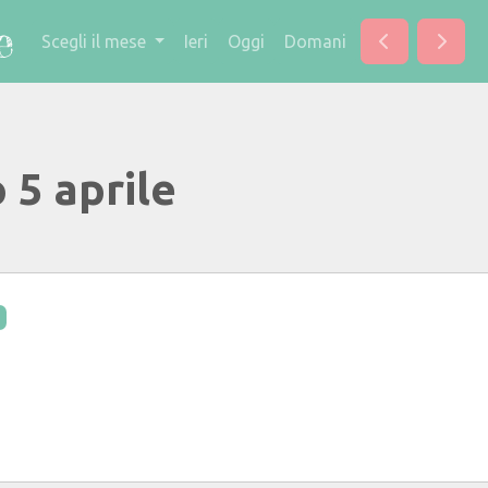
Scegli il mese
Ieri
Oggi
Domani
 5 aprile