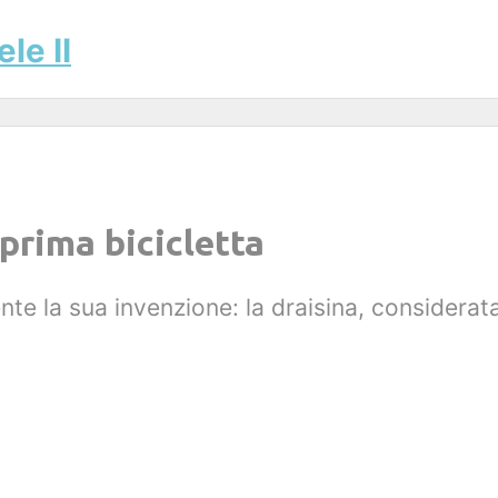
le II
prima bicicletta
te la sua invenzione: la draisina, considerata 