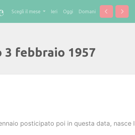
Scegli il mese
Ieri
Oggi
Domani
o 3 febbraio 1957
gennaio posticipato poi in questa data, nasce 