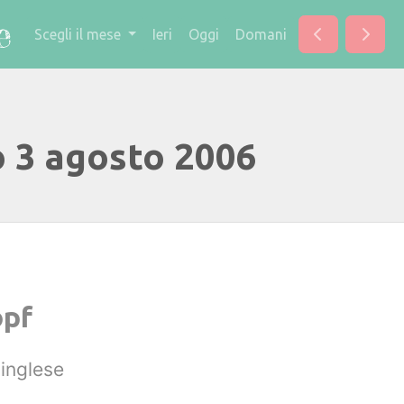
Scegli il mese
Ieri
Oggi
Domani
o 3 agosto 2006
opf
inglese