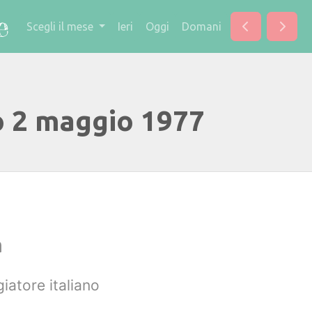
Scegli il mese
Ieri
Oggi
Domani
o 2 maggio 1977
a
iatore italiano