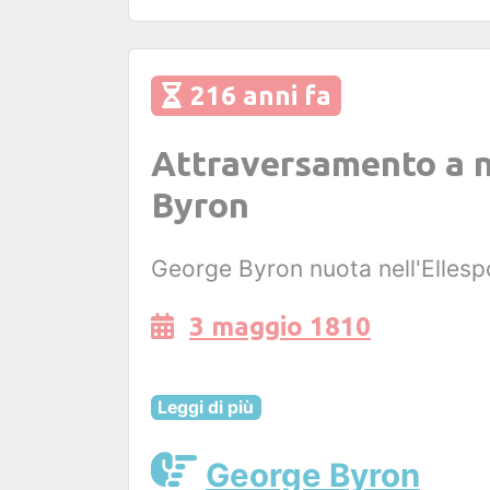
216 anni fa
Attraversamento a nu
Byron
George Byron nuota nell'Ellespo
3 maggio 1810
Leggi di più
George Byron