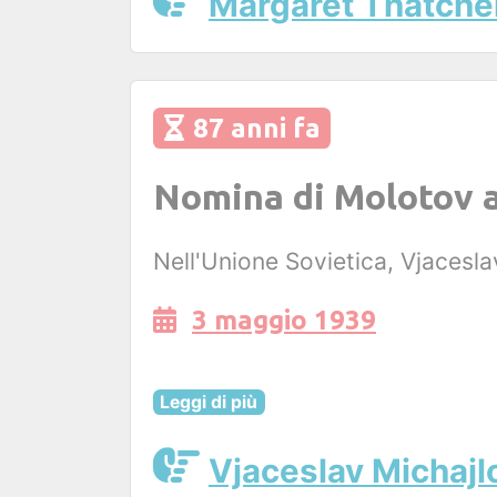
Margaret Thatche
87 anni fa
Nomina di Molotov a 
Nell'Unione Sovietica, Vjacesla
3 maggio 1939
Leggi di più
Vjaceslav Michajl