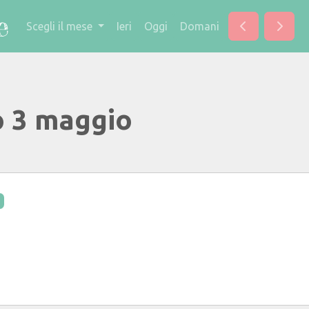
Scegli il mese
Ieri
Oggi
Domani
o 3 maggio