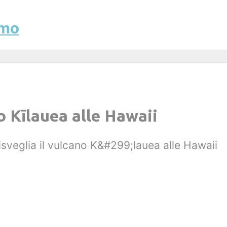
smo
o Kīlauea alle Hawaii
risveglia il vulcano K&#299;lauea alle Hawaii