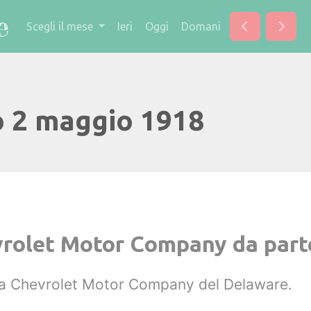
Scegli il mese
Ieri
Oggi
Domani
o 2 maggio 1918
vrolet Motor Company da part
la Chevrolet Motor Company del Delaware.