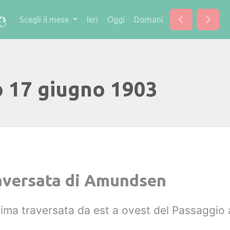
Scegli il mese
Ieri
Oggi
Domani
o 17 giugno 1903
raversata di Amundsen
ima traversata da est a ovest del Passaggio 