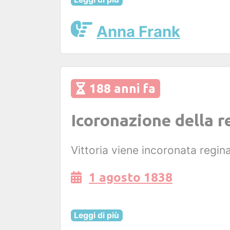
Anna Frank
188 anni fa
Icoronazione della r
Vittoria viene incoronata regin
1 agosto 1838
Leggi di più