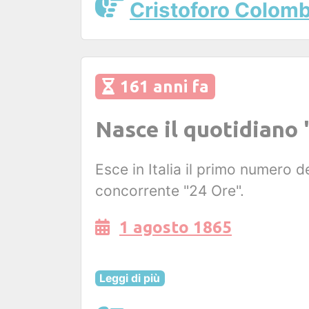
Cristoforo Colom
161 anni fa
Nasce il quotidiano 
Esce in Italia il primo numero d
concorrente "24 Ore".
1 agosto 1865
Leggi di più