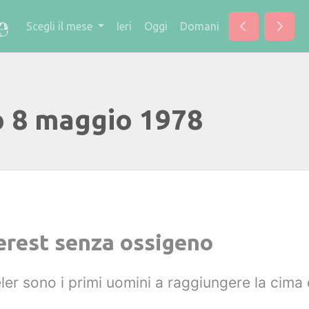
Scegli il mese
Ieri
Oggi
Domani
o 8 maggio 1978
erest senza ossigeno
er sono i primi uomini a raggiungere la cima