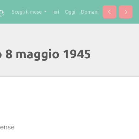
Scegli il mese
Ieri
Oggi
Domani
o 8 maggio 1945
tense