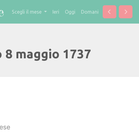
Scegli il mese
Ieri
Oggi
Domani
o 8 maggio 1737
lese