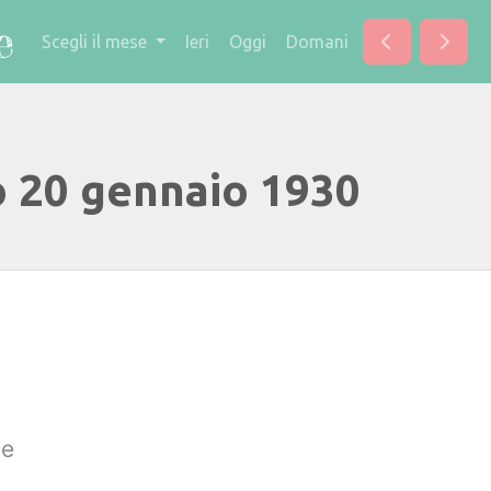
Scegli il mese
Ieri
Oggi
Domani
o 20 gennaio 1930
se