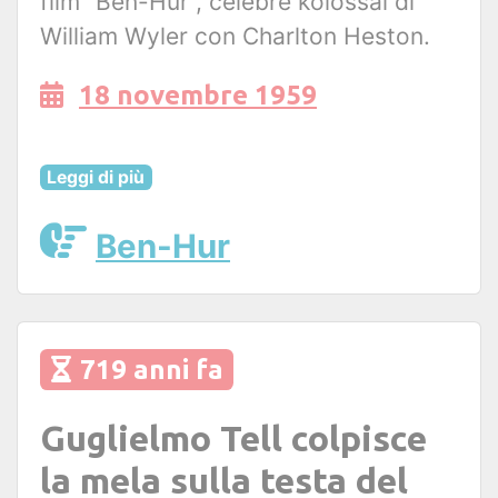
film "Ben-Hur", celebre kolossal di
William Wyler con Charlton Heston.
18 novembre 1959
Leggi di più
Ben-Hur
719 anni fa
Guglielmo Tell colpisce
la mela sulla testa del