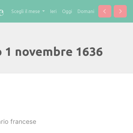
Scegli il mese
Ieri
Oggi
Domani
o 1 novembre 1636
ario francese