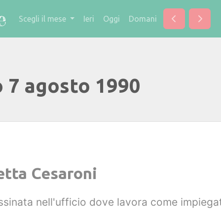
Scegli il mese
Ieri
Oggi
Domani
o 7 agosto 1990
etta Cesaroni
sinata nell'ufficio dove lavora come impiegat