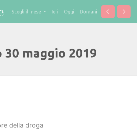
Scegli il mese
Ieri
Oggi
Domani
o 30 maggio 2019
ore della droga