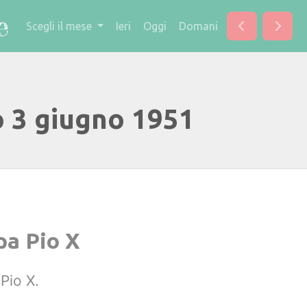
Scegli il mese
Ieri
Oggi
Domani
o 3 giugno 1951
pa Pio X
Pio X.