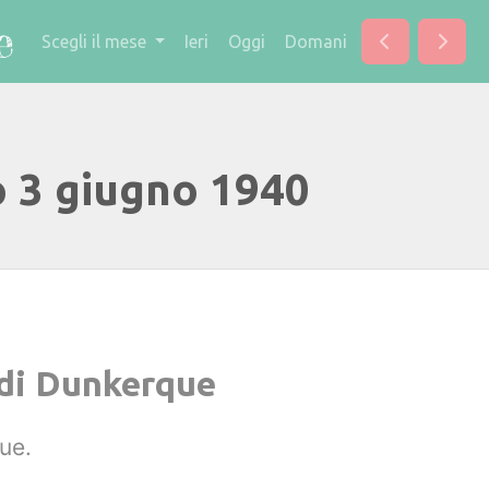
Scegli il mese
Ieri
Oggi
Domani
o 3 giugno 1940
 di Dunkerque
ue.