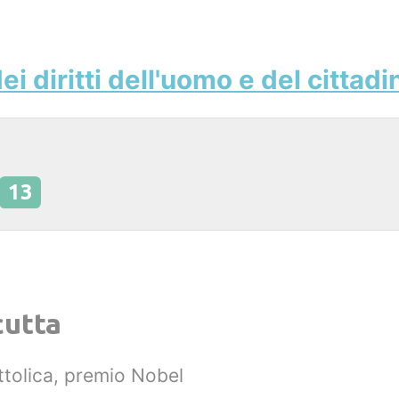
i diritti dell'uomo e del cittadi
13
cutta
ttolica, premio Nobel