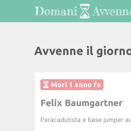
Avvenne il giorno
Morì 1 anno fa
Felix Baumgartner
Paracadutista e base jumper a