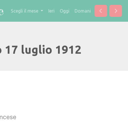
Scegli il mese
Ieri
Oggi
Domani
 17 luglio 1912
ancese