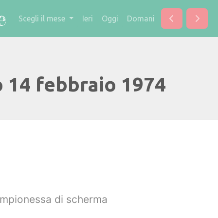
Scegli il mese
Ieri
Oggi
Domani
o 14 febbraio 1974
 campionessa di scherma