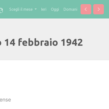
Scegli il mese
Ieri
Oggi
Domani
o 14 febbraio 1942
tense